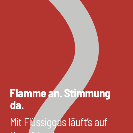
Flamme an. Stimmung
da.
Mit Flüssiggas läuft’s auf