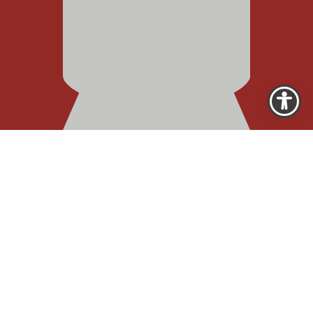
Wo dürfen wir für Sie da
sein?
Geben Sie Ihren Standort ein und entdecken Sie
passende Anbieter für Ihr Einsatzgebiet.